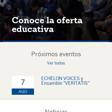
Conoce la oferta
educativa
Próximos eventos
Ver todos
ECHELON VOICES y
7
Ensamble "VERITATIS"
AGO
Noticias