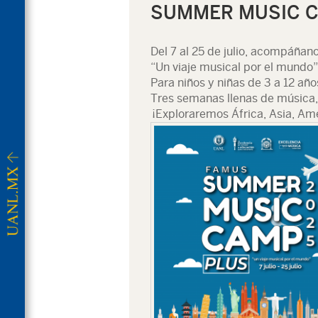
SUMMER MUSIC C
Del 7 al 25 de julio, acompáñ
“Un viaje musical por el mundo”
Para niños y niñas de 3 a 12 año
Tres semanas llenas de música, 
¡Exploraremos África, Asia, Amé