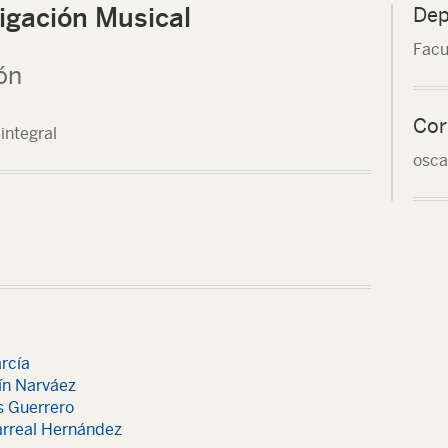
tigación Musical
Dep
Facu
ón
Cor
integral
osca
rcía
ín Narváez
s Guerrero
arreal Hernández