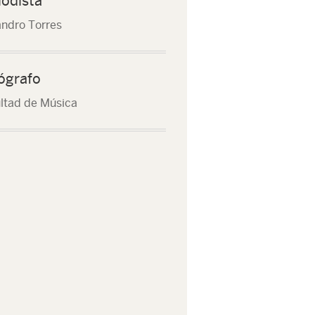
iodista
andro Torres
ógrafo
ltad de Música