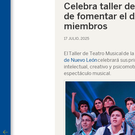
Celebra taller d
de fomentar el d
miembros
17 JULIO, 2025
El
Taller de Teatro Musical
de la
de Nuevo León
celebrará sus
pr
intelectual, creativo y psicomot
espectáculo musical.