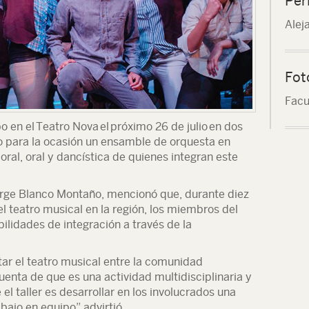
Per
Alej
Fot
Facu
bo en el
Teatro Nova
el
próximo 26 de julio
en dos
do para la ocasión un ensamble de orquesta en
ral, oral y dancística de quienes integran este
Jorge Blanco Montaño, mencionó que, durante diez
l teatro musical en la región, los miembros del
lidades de integración a través de la
ar el teatro musical entre la comunidad
uenta de que es una actividad multidisciplinaria y
el taller es desarrollar en los involucrados una
bajo en equipo” advirtió.