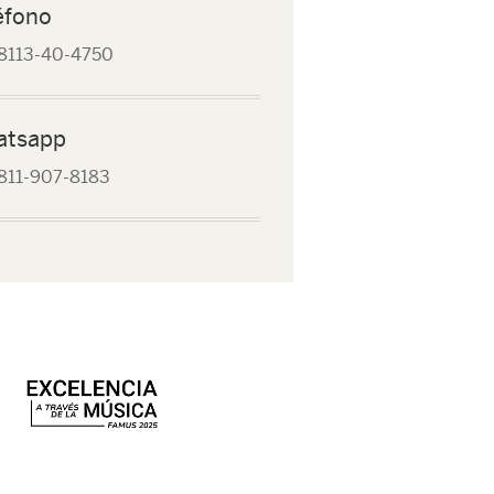
éfono
8113-40-4750
atsapp
811-907-8183