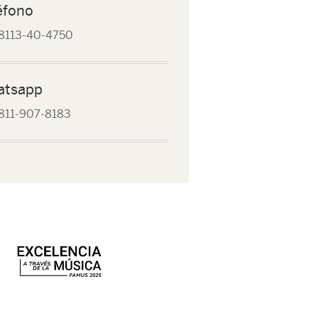
éfono
8113-40-4750
atsapp
811-907-8183