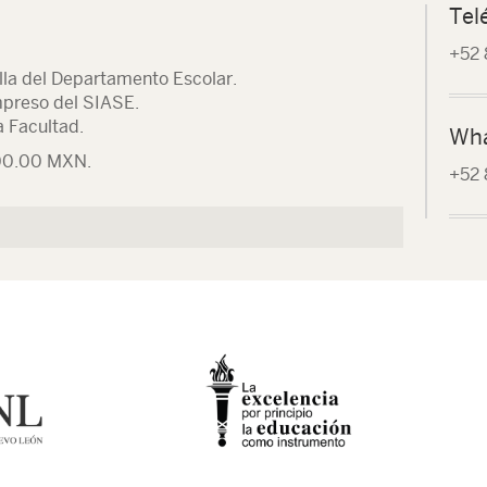
Tel
+52 
illa del Departamento Escolar.
mpreso del SIASE.
a Facultad.
Wh
000.00 MXN.
+52 